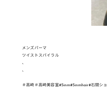
メンズパーマ
ツイストスパイラル
、
、
＃高崎＃高崎美容室#Sinm#Sinmhair#石